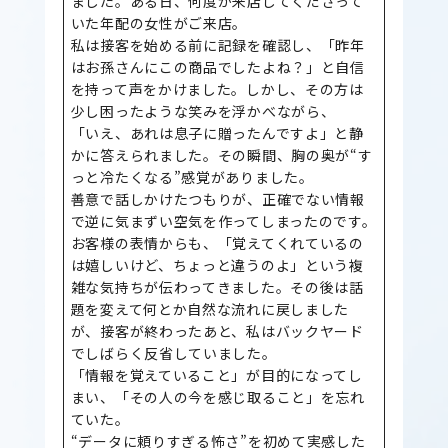
ました。ある日、何度か来店してくださって
いた年配の女性がご来店。
私は接客を始める前に記録を確認し、「昨年
はお孫さんにこの商品でしたよね？」と自信
を持って声をかけました。しかし、その方は
少し困ったような笑みを浮かべながら、
「いえ、あれは息子に贈ったんですよ」と静
かに答えられました。その瞬間、胸の奥が“す
っと冷たくなる”感覚がありました。
善意で話しかけたつもりが、正確でない情報
で逆に気まずい空気を作ってしまったのです。
お客様の表情からも、「覚えてくれているの
は嬉しいけど、ちょっと違うのよ」という複
雑な気持ちが伝わってきました。その後は話
題を変えて何とか自然な流れに戻しました
が、接客が終わったあと、私はバックヤード
でしばらく反省していました。
「情報を覚えていること」が目的になってし
まい、「その人の今を感じ取ること」を忘れ
ていた。
“データに頼りすぎる怖さ”を初めて実感した