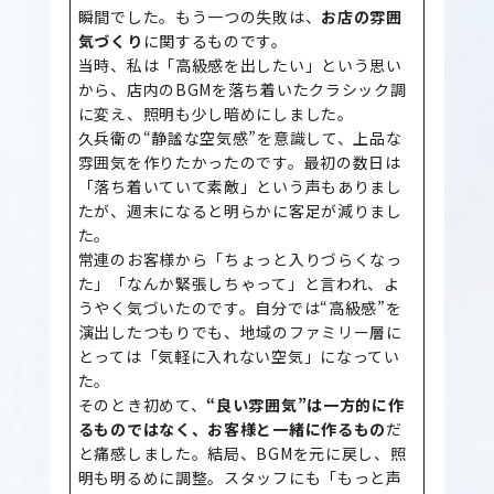
瞬間でした。もう一つの失敗は、
お店の雰囲
気づくり
に関するものです。
当時、私は「高級感を出したい」という思い
から、店内のBGMを落ち着いたクラシック調
に変え、照明も少し暗めにしました。
久兵衛の“静謐な空気感”を意識して、上品な
雰囲気を作りたかったのです。最初の数日は
「落ち着いていて素敵」という声もありまし
たが、週末になると明らかに客足が減りまし
た。
常連のお客様から「ちょっと入りづらくなっ
た」「なんか緊張しちゃって」と言われ、よ
うやく気づいたのです。自分では“高級感”を
演出したつもりでも、地域のファミリー層に
とっては「気軽に入れない空気」になってい
た。
そのとき初めて、
“良い雰囲気”は一方的に作
るものではなく、お客様と一緒に作るもの
だ
と痛感しました。結局、BGMを元に戻し、照
明も明るめに調整。スタッフにも「もっと声