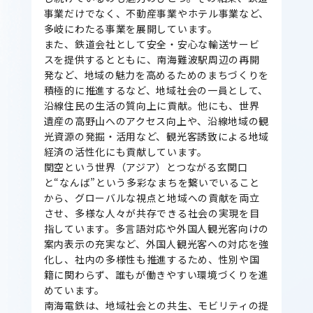
事業だけでなく、不動産事業やホテル事業など、
多岐にわたる事業を展開しています。
また、鉄道会社として安全・安心な輸送サービ
スを提供するとともに、南海難波駅周辺の再開
発など、地域の魅力を高めるためのまちづくりを
積極的に推進するなど、地域社会の一員として、
沿線住民の生活の質向上に貢献。他にも、世界
遺産の高野山へのアクセス向上や、沿線地域の観
光資源の発掘・活用など、観光客誘致による地域
経済の活性化にも貢献しています。
関空という世界（アジア）とつながる玄関口
と“なんば”という多彩なまちを繋いでいること
から、グローバルな視点と地域への貢献を両立
させ、多様な人々が共存できる社会の実現を目
指しています。多言語対応や外国人観光客向けの
案内表示の充実など、外国人観光客への対応を強
化し、社内の多様性も推進するため、性別や国
籍に関わらず、誰もが働きやすい環境づくりを進
めています。
南海電鉄は、地域社会との共生、モビリティの提