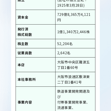
1925年3月28日)
729億8,365万4,121
資本金
円
発行済
1億1,340万2,446株
株式総数
株主数
52,204名
従業員数
2,642名
大阪市中央区難波五
本店
丁目1番60号
大阪市浪速区敷津東
本社事務所
二丁目1番41号
鉄道事業開発関連及
び
事業内容
付帯事業開発事業、
流通事業、